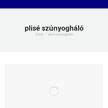
plisé szúnyogháló
You are here:
Home
plisé szúnyogháló