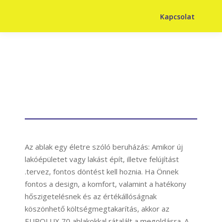
Kapcsolat
Euro Lux 70
műanyag ablakok
Az ablak egy életre szóló beruházás: Amikor új
lakóépületet vagy lakást épít, illetve felújítást
.tervez, fontos döntést kell hoznia. Ha Önnek
fontos a design, a komfort, valamint a hatékony
hőszigetelésnek és az értékállóságnak
köszönhető költségmegtakarítás, akkor az
EUROLUX 70 ablakokkal rátalált a megoldásra. A