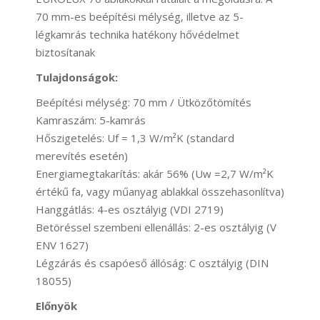
70 mm-es beépítési mélység, illetve az 5-
légkamrás technika hatékony hővédelmet
biztosítanak
Tulajdonságok:
Beépítési mélység: 70 mm / Ütközőtömítés
Kamraszám: 5-kamrás
Hőszigetelés: Uf = 1,3 W/m²K (standard
merevítés esetén)
Energiamegtakarítás: akár 56% (Uw =2,7 W/m²K
értékű fa, vagy műanyag ablakkal összehasonlítva)
Hanggátlás: 4-es osztályig (VDI 2719)
Betöréssel szembeni ellenállás: 2-es osztályig (V
ENV 1627)
Légzárás és csapóeső állóság: C osztályig (DIN
18055)
Előnyök