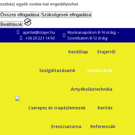
szabás) egyéb cookie-kat engedélyezhet.
Összes elfogadása
Szükségesek elfogadása
Beállítások
ajanlat@stajer.hu
Munkanapokon 8-16 óráig. –
+36 20 221 14 50
Szombaton 8-12 óráig
Kezdőlap
Stajerről
Szolgáltatásaink
Nyílászárók
Árnyékolástechnika
Cserepes és trapézlemezek
Kerítés
Ereszcsatorna
Referenciák