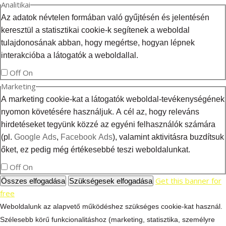
Analitikai
Az adatok névtelen formában való gyűjtésén és jelentésén
keresztül a statisztikai cookie-k segítenek a weboldal
tulajdonosának abban, hogy megértse, hogyan lépnek
interakcióba a látogatók a weboldallal.
Off
On
Marketing
A marketing cookie-kat a látogatók weboldal-tevékenységének
nyomon követésére használjuk. A cél az, hogy releváns
hirdetéseket tegyünk közzé az egyéni felhasználók számára
(pl.
Google Ads
,
Facebook Ads
), valamint aktivitásra buzdítsuk
őket, ez pedig még értékesebbé teszi weboldalunkat.
Off
On
Get this banner for
Összes elfogadása
Szükségesek elfogadása
free
Weboldalunk az alapvető működéshez szükséges cookie-kat használ.
Szélesebb körű funkcionalitáshoz (marketing, statisztika, személyre