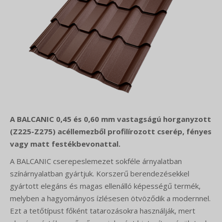
A BALCANIC 0,45 és 0,60 mm vastagságú horganyzott
(Z225-Z275) acéllemezből profilírozott cserép, fényes
vagy matt festékbevonattal.
A BALCANIC cserepeslemezet sokféle árnyalatban
színárnyalatban gyártjuk. Korszerű berendezésekkel
gyártott elegáns és magas ellenálló képességű termék,
melyben a hagyományos ízlésesen ötvöződik a modernnel.
Ezt a tetőtípust főként tatarozásokra használják, mert