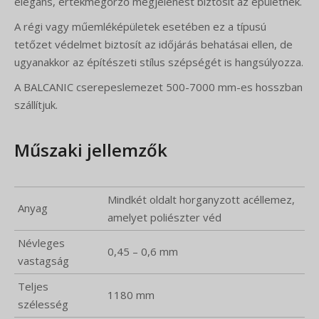
elegáns, értékmegőrző megjelenést biztosít az épületnek.
A régi vagy műemléképületek esetében ez a típusú
tetőzet védelmet biztosít az időjárás behatásai ellen, de
ugyanakkor az építészeti stílus szépségét is hangsúlyozza.
A BALCANIC cserepeslemezet 500-7000 mm-es hosszban
szállítjuk.
Műszaki jellemzők
Mindkét oldalt horganyzott acéllemez,
Anyag
amelyet poliészter véd
Névleges
0,45 – 0,6 mm
vastagság
Teljes
1180 mm
szélesség