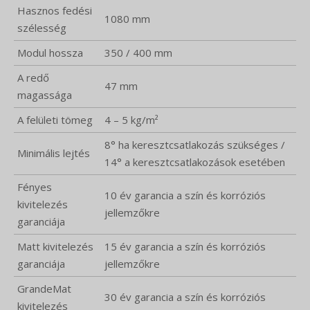
Hasznos fedési
1080 mm
szélesség
Modul hossza
350 / 400 mm
A redő
47 mm
magassága
A felületi tömeg
4 – 5 kg/m²
8° ha keresztcsatlakozás szükséges /
Minimális lejtés
14° a keresztcsatlakozások esetében
Fényes
10 év garancia a szín és korróziós
kivitelezés
jellemzőkre
garanciája
Matt kivitelezés
15 év garancia a szín és korróziós
garanciája
jellemzőkre
GrandeMat
30 év garancia a szín és korróziós
kivitelezés