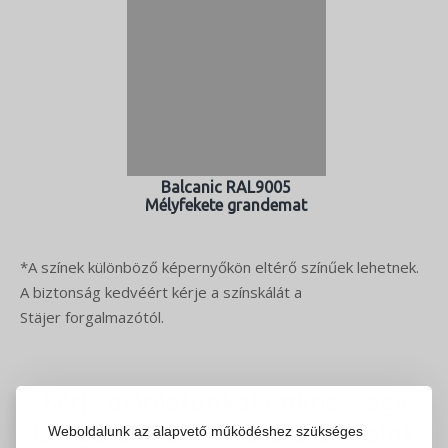
Balcanic RAL9005
Mélyfekete grandemat
*A színek különböző képernyőkön eltérő színűek lehetnek.
A biztonság kedvéért kérje a színskálát a
Stäjer forgalmazótól.
Kérje ajánlatunkat online, vagy
látogasson el bemutatótermeink
Weboldalunk az alapvető működéshez szükséges