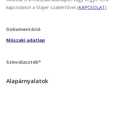
kapcsolatot a Stäjer szakértővel (
KAPCSOLAT
).
Dokumentáció
Mûszaki adatlap
Színválaszték*
Alapárnyalatok