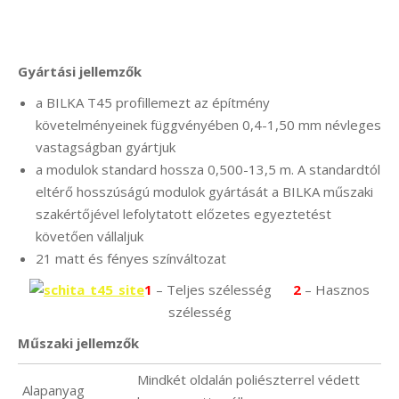
Gyártási jellemzők
a BILKA T45 profillemezt az építmény
követelményeinek függvényében 0,4-1,50 mm névleges
vastagságban gyártjuk
a modulok standard hossza 0,500-13,5 m. A standardtól
eltérő hosszúságú modulok gyártását a BILKA műszaki
szakértőjével lefolytatott előzetes egyeztetést
követően vállaljuk
21 matt és fényes színváltozat
1
– Teljes szélesség
2
– Hasznos
szélesség
Műszaki jellemzők
Mindkét oldalán poliészterrel védett
Alapanyag