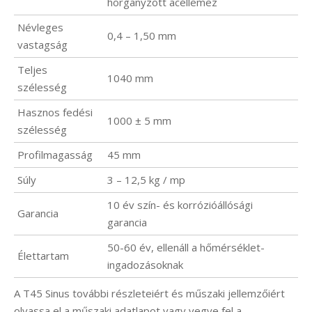
horganyzott acéllemez
Névleges
0,4 – 1,50 mm
vastagság
Teljes
1040 mm
szélesség
Hasznos fedési
1000 ± 5 mm
szélesség
Profilmagasság
45 mm
Súly
3 – 12,5 kg / mp
10 év szín- és korrózióállósági
Garancia
garancia
50-60 év, ellenáll a hőmérséklet-
Élettartam
ingadozásoknak
A T45 Sinus további részleteiért és műszaki jellemzőiért
olvassa el a műszaki adatlapot vagy vegye fel a