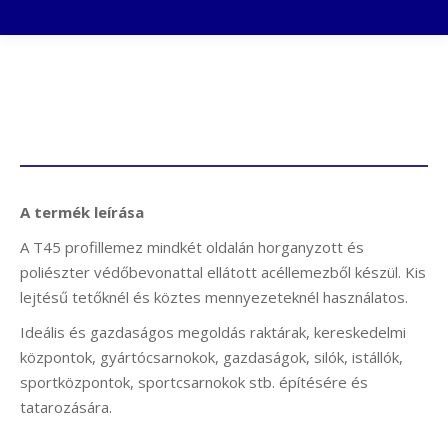
T45 profillemez
A termék leírása
A T45 profillemez mindkét oldalán horganyzott és
poliészter védőbevonattal ellátott acéllemezből készül. Kis
lejtésű tetőknél és köztes mennyezeteknél használatos.
Ideális és gazdaságos megoldás raktárak, kereskedelmi
központok, gyártócsarnokok, gazdaságok, silók, istállók,
sportközpontok, sportcsarnokok stb. építésére és
tatarozására.