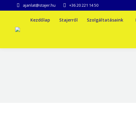
ajanlat@stajer.hu
+36 20 221 14 50
Kezdőlap
Stajerről
Szolgáltatásaink