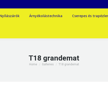
Nyílászárók
Árnyékolástechnika
Cserepes és trapézl
T18 grandemat
You are here:
Home
Galleries
T18 grandemat