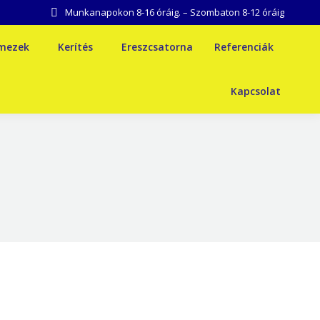
Munkanapokon 8-16 óráig. – Szombaton 8-12 óráig
emezek
Kerítés
Ereszcsatorna
Referenciák
Kapcsolat