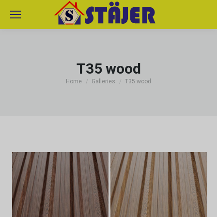
T35 wood
You are here:
Home
Galleries
T35 wood