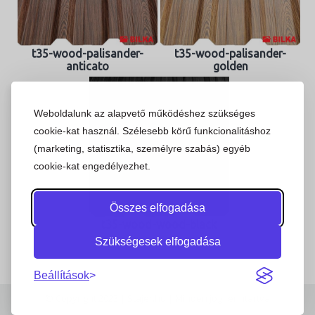
t35-wood-palisander-
t35-wood-palisander-
anticato
golden
Weboldalunk az alapvető működéshez szükséges
cookie-kat használ. Szélesebb körű funkcionalitáshoz
(marketing, statisztika, személyre szabás) egyéb
cookie-kat engedélyezhet.
Összes elfogadása
t35-wood-wood-black
Szükségesek elfogadása
Beállítások
© Copyright 2023 | Stajer.hu | Minden jog fenntartva