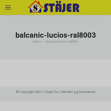
balcanic-lucios-ral8003
You are here:
Home
balcanic-lucios-ral8003
© Copyright 2023 | Stajer.hu | Minden jog fenntartva