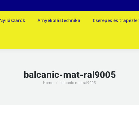
Nyílászárók
Árnyékolástechnika
Cserepes és trapézl
balcanic-mat-ral9005
You are here:
Home
balcanic-mat-ral9005