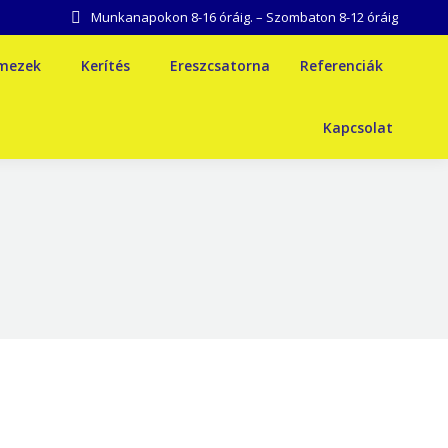
Munkanapokon 8-16 óráig. – Szombaton 8-12 óráig
emezek
Kerítés
Ereszcsatorna
Referenciák
Kapcsolat