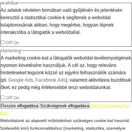
Analitikai
Az adatok névtelen formában való gyűjtésén és jelentésén
keresztül a statisztikai cookie-k segítenek a weboldal
tulajdonosának abban, hogy megértse, hogyan lépnek
interakcióba a látogatók a weboldallal.
Off
On
Marketing
A marketing cookie-kat a látogatók weboldal-tevékenységének
nyomon követésére használjuk. A cél az, hogy releváns
hirdetéseket tegyünk közzé az egyéni felhasználók számára
(pl.
Google Ads
,
Facebook Ads
), valamint aktivitásra buzdítsuk
őket, ez pedig még értékesebbé teszi weboldalunkat.
Off
On
Get this banner for
Összes elfogadása
Szükségesek elfogadása
free
Weboldalunk az alapvető működéshez szükséges cookie-kat használ.
Szélesebb körű funkcionalitáshoz (marketing, statisztika, személyre