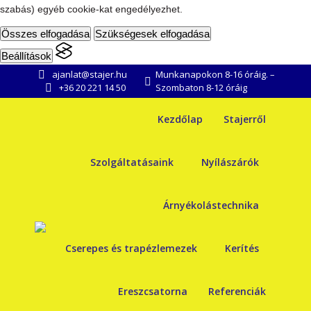
szabás) egyéb cookie-kat engedélyezhet.
Összes elfogadása
Szükségesek elfogadása
Beállítások
ajanlat@stajer.hu
Munkanapokon 8-16 óráig. –
+36 20 221 14 50
Szombaton 8-12 óráig
Kezdőlap
Stajerről
Szolgáltatásaink
Nyílászárók
Árnyékolástechnika
Cserepes és trapézlemezek
Kerítés
Ereszcsatorna
Referenciák