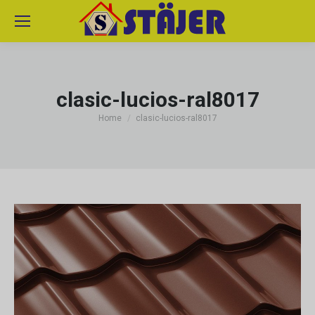
clasic-lucios-ral8017
You are here:
Home
clasic-lucios-ral8017