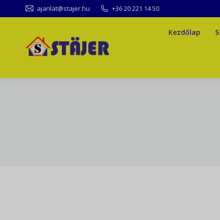
ajanlat@stajer.hu
+36 20 221 14 50
Kezdőlap
S
Kezdőlap
S