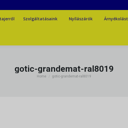
tajerről
Szolgáltatásaink
Nyílászárók
Árnyékolás
tajerről
Szolgáltatásaink
Nyílászárók
Árnyékolás
gotic-grandemat-ral8019
You are here:
Home
gotic-grandemat-ral8019