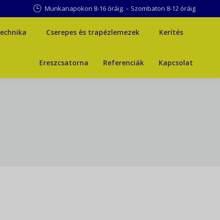
Munkanapokon 8-16 óráig. – Szombaton 8-12 óráig
technika
Cserepes és trapézlemezek
Kerítés
technika
Cserepes és trapézlemezek
Kerítés
Ereszcsatorna
Referenciák
Kapcsolat
Ereszcsatorna
Referenciák
Kapcsolat