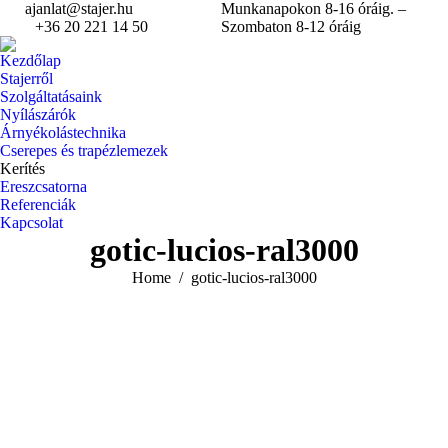
ajanlat@stajer.hu
Munkanapokon 8-16 óráig. –
+36 20 221 14 50
Szombaton 8-12 óráig
Kezdőlap
Stajerről
Szolgáltatásaink
Nyílászárók
Árnyékolástechnika
Cserepes és trapézlemezek
Kerítés
Ereszcsatorna
Referenciák
Kapcsolat
gotic-lucios-ral3000
You are here:
Home
gotic-lucios-ral3000