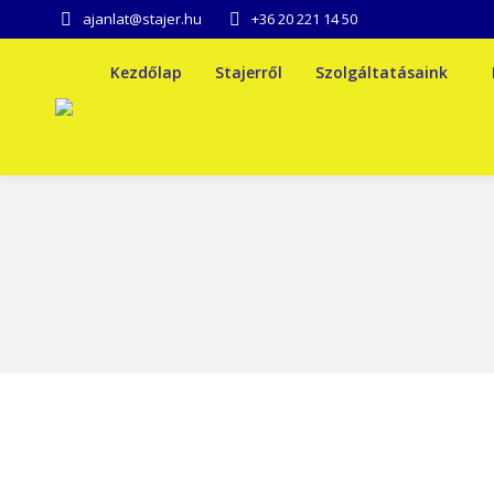
ajanlat@stajer.hu
+36 20 221 14 50
Kezdőlap
Stajerről
Szolgáltatásaink