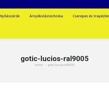
Nyílászárók
Árnyékolástechnika
Cserepes és trapézl
gotic-lucios-ral9005
You are here:
Home
gotic-lucios-ral9005