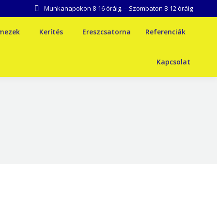
Munkanapokon 8-16 óráig. – Szombaton 8-12 óráig
emezek
Kerítés
Ereszcsatorna
Referenciák
Kapcsolat