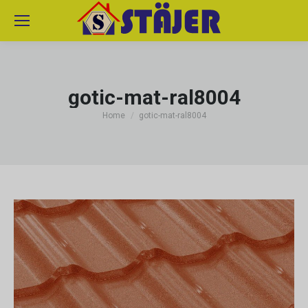
gotic-mat-ral8004
You are here:
Home
gotic-mat-ral8004