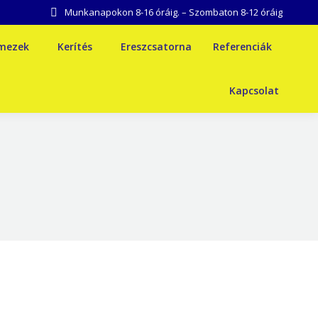
Munkanapokon 8-16 óráig. – Szombaton 8-12 óráig
emezek
Kerítés
Ereszcsatorna
Referenciák
Kapcsolat