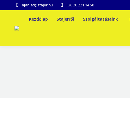
ajanlat@stajer.hu
+36 20 221 14 50
Kezdőlap
Stajerről
Szolgáltatásaink