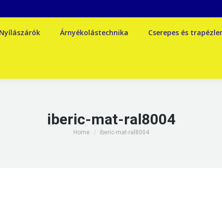
Nyílászárók
Árnyékolástechnika
Cserepes és trapézl
iberic-mat-ral8004
You are here:
Home
iberic-mat-ral8004