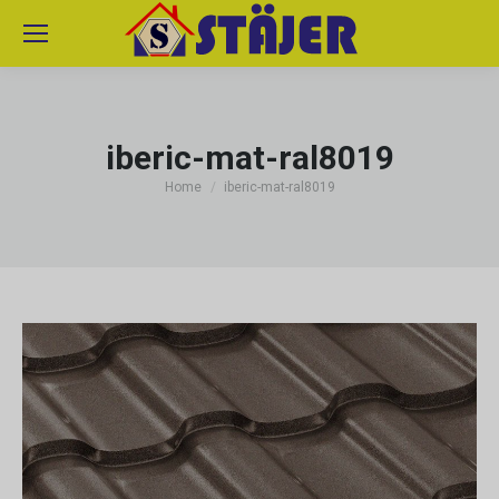
iberic-mat-ral8019
You are here:
Home
iberic-mat-ral8019