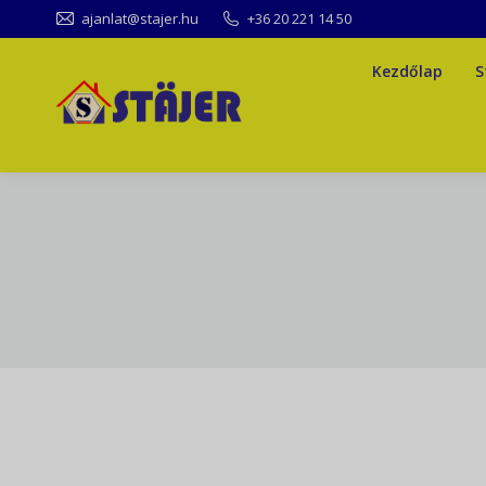
ajanlat@stajer.hu
+36 20 221 14 50
Kezdőlap
S
Kezdőlap
S