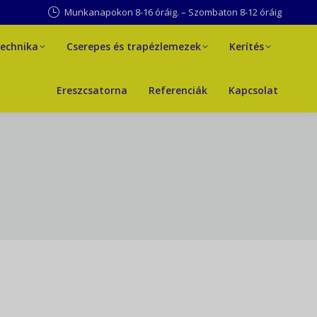
Munkanapokon 8-16 óráig. – Szombaton 8-12 óráig
technika
Cserepes és trapézlemezek
Kerítés
technika
Cserepes és trapézlemezek
Kerítés
Ereszcsatorna
Referenciák
Kapcsolat
Ereszcsatorna
Referenciák
Kapcsolat