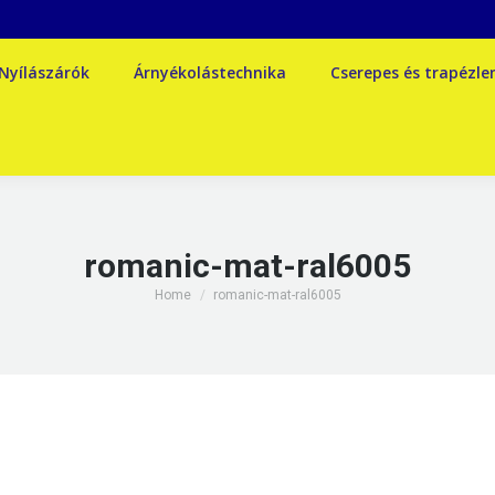
Nyílászárók
Árnyékolástechnika
Cserepes és trapézl
romanic-mat-ral6005
You are here:
Home
romanic-mat-ral6005