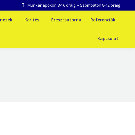
Munkanapokon 8-16 óráig. – Szombaton 8-12 óráig
emezek
Kerítés
Ereszcsatorna
Referenciák
Kapcsolat