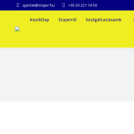
ajanlat@stajer.hu
+36 20 221 14 50
Kezdőlap
Stajerről
Szolgáltatásaink