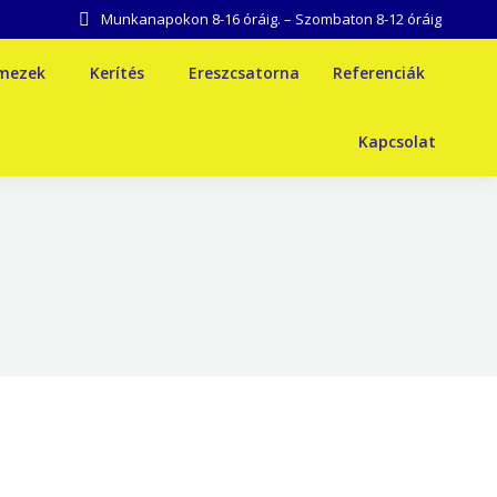
Munkanapokon 8-16 óráig. – Szombaton 8-12 óráig
emezek
Kerítés
Ereszcsatorna
Referenciák
Kapcsolat