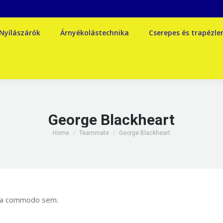
Nyílászárók
Árnyékolástechnika
Cserepes és trapézl
George Blackheart
You are here:
Home
Teammate
George Blackheart
ulla commodo sem.