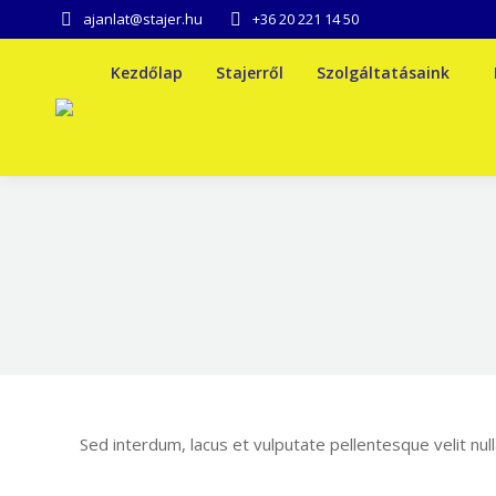
ajanlat@stajer.hu
+36 20 221 14 50
Kezdőlap
Stajerről
Szolgáltatásaink
Sed interdum, lacus et vulputate pellentesque velit n