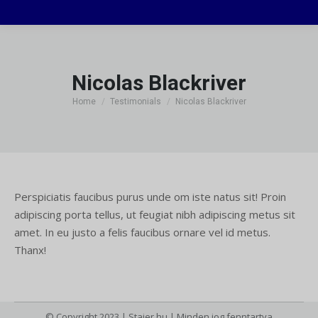
Nicolas Blackriver
You are here:
Home
Testimonials
Nicolas Blackriver
Perspiciatis faucibus purus unde om iste natus sit! Proin
adipiscing porta tellus, ut feugiat nibh adipiscing metus sit
amet. In eu justo a felis faucibus ornare vel id metus.
Thanx!
© Copyright 2023 | Stajer.hu | Minden jog fenntartva