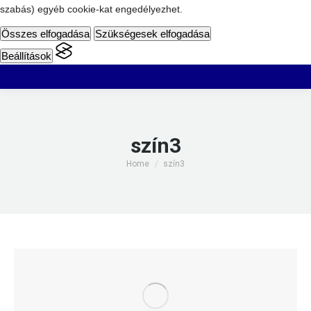
szabás) egyéb cookie-kat engedélyezhet.
Összes elfogadása
Szükségesek elfogadása
Beállítások
szín3
You are here:
Home
szín3