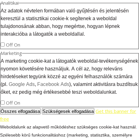
Analitikai
Az adatok névtelen formában való gyűjtésén és jelentésén
keresztül a statisztikai cookie-k segítenek a weboldal
tulajdonosának abban, hogy megértse, hogyan lépnek
interakcióba a látogatók a weboldallal.
Off
On
Marketing
A marketing cookie-kat a látogatók weboldal-tevékenységének
nyomon követésére használjuk. A cél az, hogy releváns
hirdetéseket tegyünk közzé az egyéni felhasználók számára
(pl.
Google Ads
,
Facebook Ads
), valamint aktivitásra buzdítsuk
őket, ez pedig még értékesebbé teszi weboldalunkat.
Off
On
Get this banner for
Összes elfogadása
Szükségesek elfogadása
free
Weboldalunk az alapvető működéshez szükséges cookie-kat használ.
Szélesebb körű funkcionalitáshoz (marketing, statisztika, személyre