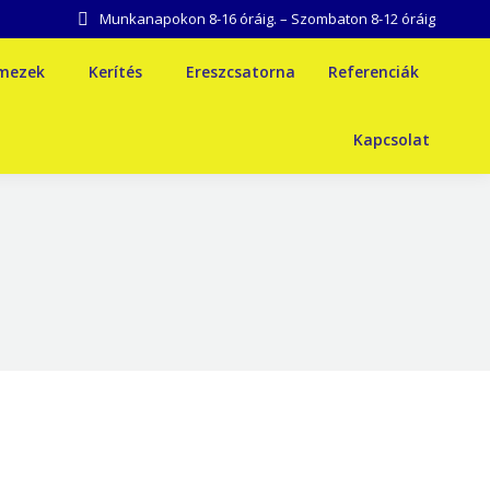
Munkanapokon 8-16 óráig. – Szombaton 8-12 óráig
emezek
Kerítés
Ereszcsatorna
Referenciák
Kapcsolat