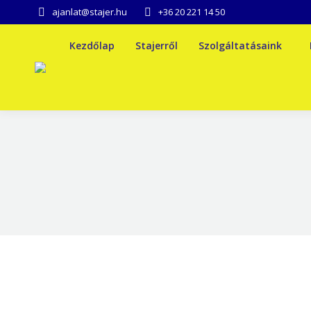
ajanlat@stajer.hu
+36 20 221 14 50
Kezdőlap
Stajerről
Szolgáltatásaink