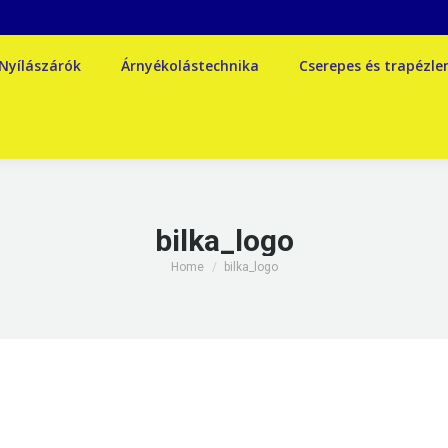
Nyílászárók
Árnyékolástechnika
Cserepes és trapézl
bilka_logo
You are here:
Home
bilka_logo