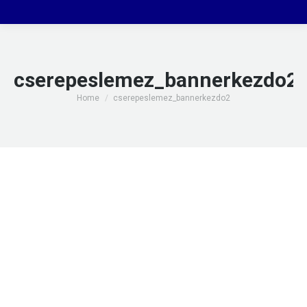
cserepeslemez_bannerkezdo2
You are here:
Home
cserepeslemez_bannerkezdo2