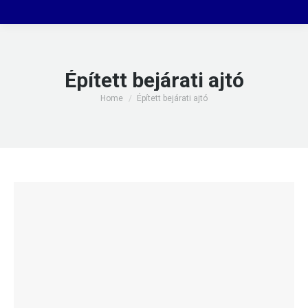
Épített bejárati ajtó
You are here:
Home
Épített bejárati ajtó