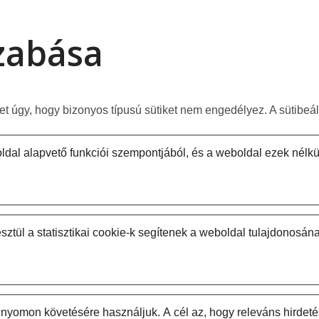
szabása
het úgy, hogy bizonyos típusú sütiket nem engedélyez. A sütibe
al alapvető funkciói szempontjából, és a weboldal ezek nélkü
sztül a statisztikai cookie-k segítenek a weboldal tulajdonosá
nyomon követésére használjuk. A cél az, hogy releváns hirdeté