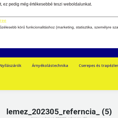
ket, ez pedig még értékesebbé teszi weboldalunkat.
free
élesebb körű funkcionalitáshoz (marketing, statisztika, személyre sz
Nyílászárók
Árnyékolástechnika
Cserepes és trapézl
lemez_202305_referncia_ (5)