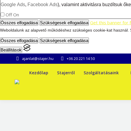
Google Ads
,
Facebook Ads
), valamint aktivitásra buzdítsuk ő
Off
On
Get this banner for 
Összes elfogadása
Szükségesek elfogadása
Weboldalunk az alapvető működéshez szükséges cookie-kat használ. Sz
Összes elfogadása
Szükségesek elfogadása
Beállítások
ajanlat@stajer.hu
+36 20 221 14 50
Kezdőlap
Stajerről
Szolgáltatásaink