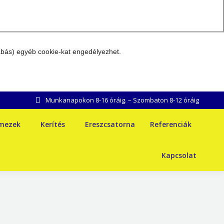
abás) egyéb cookie-kat engedélyezhet.
Munkanapokon 8-16 óráig. – Szombaton 8-12 óráig
emezek
Kerítés
Ereszcsatorna
Referenciák
Kapcsolat