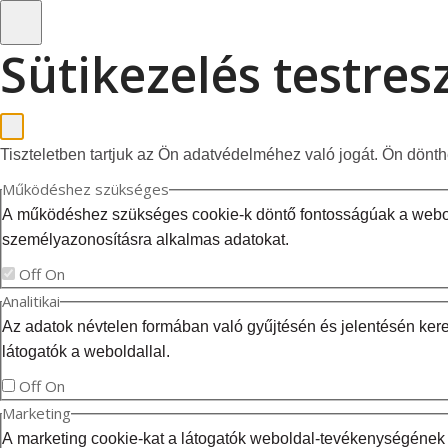
Sütikezelés testre
Tiszteletben tartjuk az Ön adatvédelméhez való jogát. Ön dönt
Működéshez szükséges
A működéshez szükséges cookie-k döntő fontosságúak a webold
személyazonosításra alkalmas adatokat.
Off
On
Analitikai
Az adatok névtelen formában való gyűjtésén és jelentésén kere
látogatók a weboldallal.
Off
On
Marketing
A marketing cookie-kat a látogatók weboldal-tevékenységének 