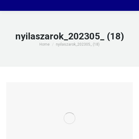
nyilaszarok_202305_ (18)
You are here:
Home
nyilaszarok_202305_ (18)