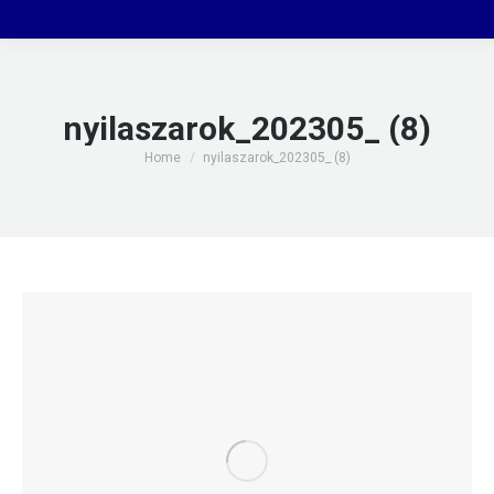
nyilaszarok_202305_ (8)
You are here:
Home
nyilaszarok_202305_ (8)