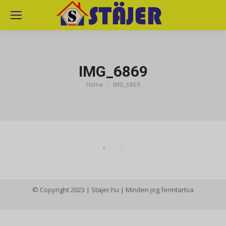
IMG_6869
You are here:
Home
IMG_6869
© Copyright 2023 | Stajer.hu | Minden jog fenntartva