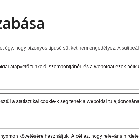
szabása
het úgy, hogy bizonyos típusú sütiket nem engedélyez. A sütibe
al alapvető funkciói szempontjából, és a weboldal ezek nélkü
sztül a statisztikai cookie-k segítenek a weboldal tulajdonosá
nyomon követésére használjuk. A cél az, hogy releváns hirdeté