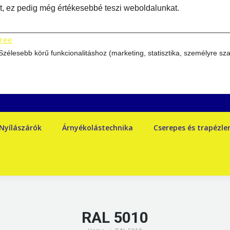
ket, ez pedig még értékesebbé teszi weboldalunkat.
free
élesebb körű funkcionalitáshoz (marketing, statisztika, személyre sz
Nyílászárók
Árnyékolástechnika
Cserepes és trapézl
RAL 5010