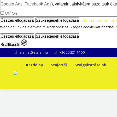
Google Ads
,
Facebook Ads
), valamint aktivitásra buzdítsuk ő
Off
On
Get this banner for 
Összes elfogadása
Szükségesek elfogadása
Weboldalunk az alapvető működéshez szükséges cookie-kat használ. Sz
Összes elfogadása
Szükségesek elfogadása
Beállítások
ajanlat@stajer.hu
+36 20 221 14 50
Kezdőlap
Stajerről
Szolgáltatásaink