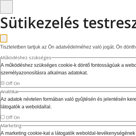
Sütikezelés testre
Tiszteletben tartjuk az Ön adatvédelméhez való jogát. Ön dönt
Működéshez szükséges
A működéshez szükséges cookie-k döntő fontosságúak a webold
személyazonosításra alkalmas adatokat.
Off
On
Analitikai
Az adatok névtelen formában való gyűjtésén és jelentésén kere
látogatók a weboldallal.
Off
On
Marketing
A marketing cookie-kat a látogatók weboldal-tevékenységének 