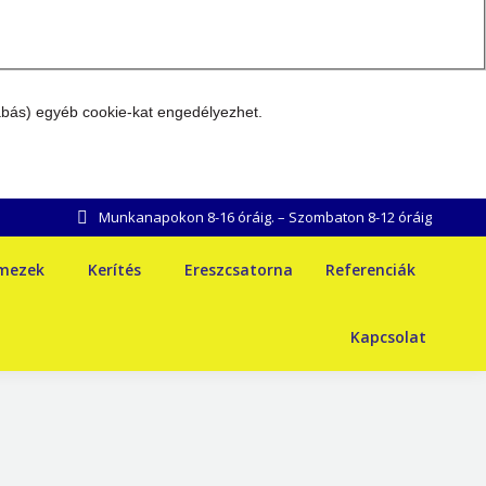
abás) egyéb cookie-kat engedélyezhet.
Munkanapokon 8-16 óráig. – Szombaton 8-12 óráig
emezek
Kerítés
Ereszcsatorna
Referenciák
Kapcsolat