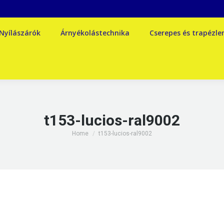
Nyílászárók
Árnyékolástechnika
Cserepes és trapézl
t153-lucios-ral9002
You are here:
Home
t153-lucios-ral9002