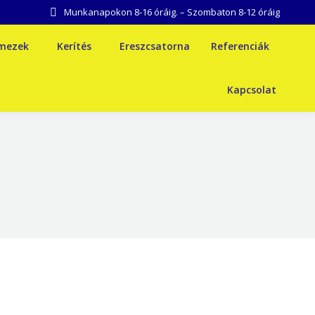
Munkanapokon 8-16 óráig. – Szombaton 8-12 óráig
emezek
Kerítés
Ereszcsatorna
Referenciák
Kapcsolat