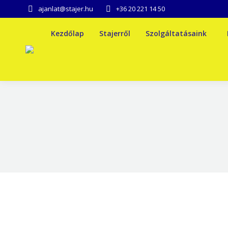
ajanlat@stajer.hu
+36 20 221 14 50
Kezdőlap
Stajerről
Szolgáltatásaink