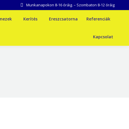
Munkanapokon 8-16 óráig. – Szombaton 8-12 óráig
emezek
Kerítés
Ereszcsatorna
Referenciák
Kapcsolat