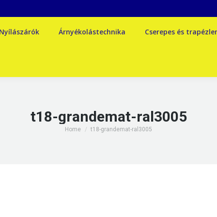
Nyílászárók
Árnyékolástechnika
Cserepes és trapézl
t18-grandemat-ral3005
You are here:
Home
t18-grandemat-ral3005