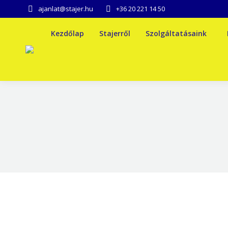
ajanlat@stajer.hu
+36 20 221 14 50
Kezdőlap
Stajerről
Szolgáltatásaink