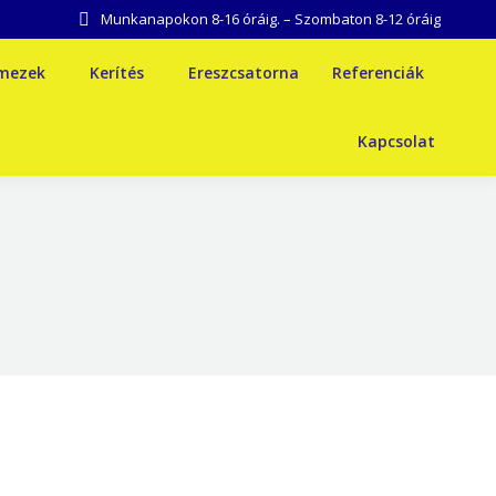
Munkanapokon 8-16 óráig. – Szombaton 8-12 óráig
emezek
Kerítés
Ereszcsatorna
Referenciák
Kapcsolat