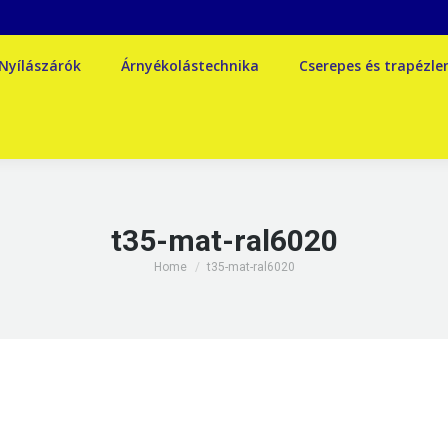
Nyílászárók
Árnyékolástechnika
Cserepes és trapézl
t35-mat-ral6020
You are here:
Home
t35-mat-ral6020