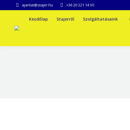
ajanlat@stajer.hu
+36 20 221 14 50
Kezdőlap
Stajerről
Szolgáltatásaink